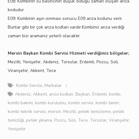
E08: Kombinin su basıncının düşük olduğu zaman oluşan arıza
kodudur.
E09: Kombinin aşırı ısınması sonucu E09 arıza kodunu verir.
Bunlar gibi bir çok arıza kodları vardır.Kombiniz arıza verdiği
zaman bizi aramanız yeterli olacaktır.
Mersin Baykan Kombi Servisi Hizmeti verdiğimiz bölgeler;
Mezitli, Yenişehir, Akdeniz, Toroslar, Erdemli, Pozcu, Soli,
Viranşehir, Akkent, Tece
Kombi Servisi
,
Markalar
Akdeniz
,
Akkent
,
arıza kodları
,
Baykan
,
Erdemli
,
kombi
,
kombi bakımı
,
kombi kurulumu
,
kombi servisi
,
kombi tamiri
,
kombi teknik servisi
,
mersin
,
Mezitli
,
petek temizleme
,
petek
temizliği
,
petek yıkama
,
Pozcu
,
Soli
,
Tece
,
Toroslar
,
Viranşehir
,
Yenişehir