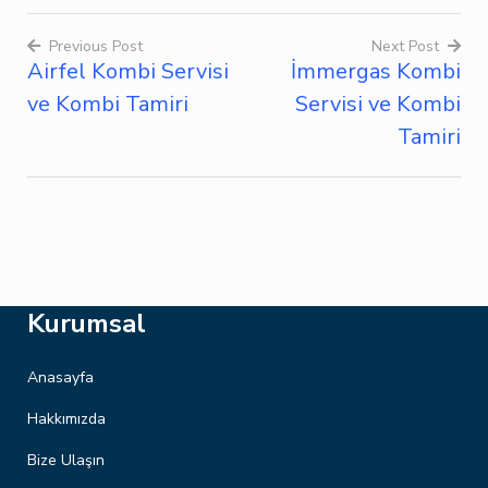
Previous Post
Next Post
Airfel Kombi Servisi
İmmergas Kombi
Yazı
ve Kombi Tamiri
Servisi ve Kombi
dolaşımı
Tamiri
Kurumsal
Anasayfa
Hakkımızda
Bize Ulaşın