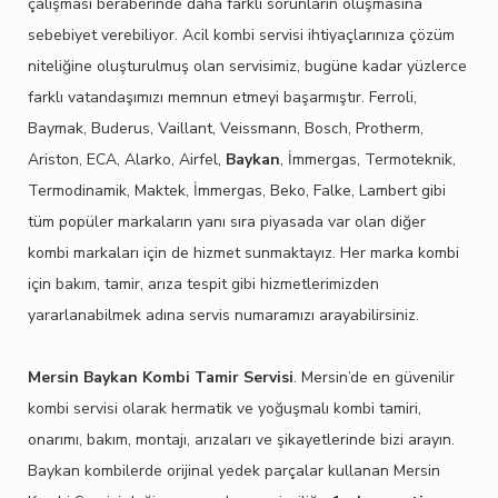
çalışması beraberinde daha farklı sorunların oluşmasına
sebebiyet verebiliyor. Acil kombi servisi ihtiyaçlarınıza çözüm
niteliğine oluşturulmuş olan servisimiz, bugüne kadar yüzlerce
farklı vatandaşımızı memnun etmeyi başarmıştır. Ferroli,
Baymak, Buderus, Vaillant, Veissmann, Bosch, Protherm,
Ariston, ECA, Alarko, Airfel,
Baykan
, İmmergas, Termoteknik,
Termodinamik, Maktek, İmmergas, Beko, Falke, Lambert gibi
tüm popüler markaların yanı sıra piyasada var olan diğer
kombi markaları için de hizmet sunmaktayız. Her marka kombi
için bakım, tamir, arıza tespit gibi hizmetlerimizden
yararlanabilmek adına servis numaramızı arayabilirsiniz.
Mersin Baykan Kombi Tamir Servisi
. Mersin’de en güvenilir
kombi servisi olarak hermatik ve yoğuşmalı kombi tamiri,
onarımı, bakım, montajı, arızaları ve şikayetlerinde bizi arayın.
Baykan kombilerde orijinal yedek parçalar kullanan Mersin