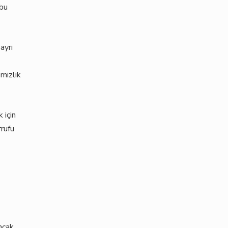
 bu
ayrı
mizlik
 için
rrufu
ncak