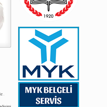
z .
eğişimi