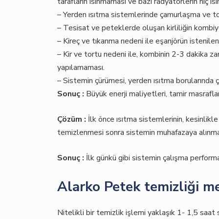
tarafların ısınmaması ve bazı radyatörlerin hiç ı
– Yerden ısıtma sistemlerinde çamurlaşma ve tort
– Tesisat ve peteklerde oluşan kirliliğin kombi
– Kireç ve tıkanma nedeni ile eşanjörün istenil
– Kir ve tortu nedeni ile, kombinin 2-3 dakika 
yapılamaması.
– Sistemin çürümesi, yerden ısıtma borularında ç
Sonuç :
Büyük enerji maliyetleri, tamir masraflar
Çözüm :
İlk önce ısıtma sistemlerinin, kesinlikl
temizlenmesi sonra sistemin muhafazaya alınma
Sonuç :
İlk günkü gibi sistemin çalışma performa
Alarko Petek temizliği mer
Nitelikli bir temizlik işlemi yaklaşık 1- 1,5 saat 