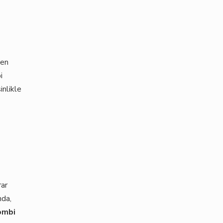
den
i
inlikle
rar
nda,
ombi