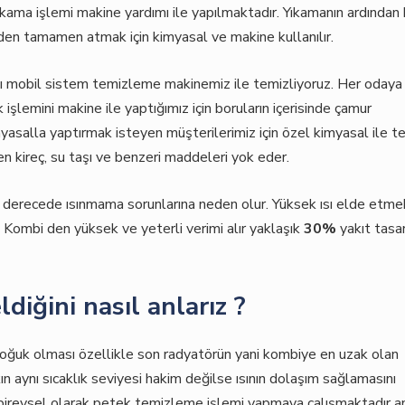
yıkama işlemi makine yardımı ile yapılmaktadır. Yıkamanın ardından
nden tamamen atmak için kimyasal ve makine kullanılır.
yı mobil sistem temizleme makinemiz ile temizliyoruz. Her odaya 
 işlemini makine ile yaptığımız için boruların içerisinde çamur
yasalla yaptırmak isteyen müşterilerimiz için özel kimyasal ile te
ken kireç, su taşı ve benzeri maddeleri yok eder.
i derecede ısınmama sorunlarına neden olur. Yüksek ısı elde etmek
. Kombi den yüksek ve yeterli verimi alır yaklaşık
30%
yakıt tasa
diğini nasıl anlarız ?
ın soğuk olması özellikle son radyatörün yani kombiye en uzak olan
n aynı sıcaklık seviyesi hakim değilse ısının dolaşım sağlamasını
i bireysel olarak petek temizleme işlemi yapmaya çalışmaktadır a