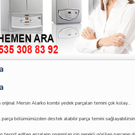
a
a
an orijinal Mersin Alarko kombi yedek parçaları temini çok kolay…
 parça bölümümüzden destek alabilir parça temini sağlayabilirsini
tespit edilen arızaların onarımları için gerekli görülen parçanın d