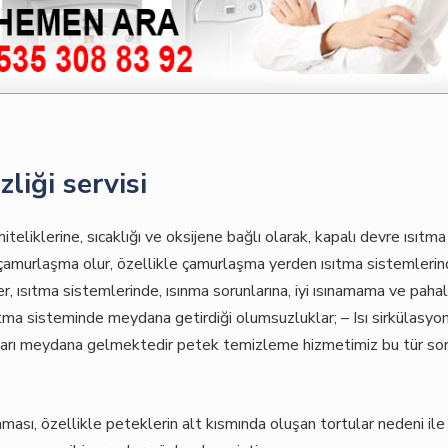
liği servisi
teliklerine, sıcaklığı ve oksijene bağlı olarak, kapalı devre ısıtma
k ve çamurlaşma olur, özellikle çamurlaşma yerden ısıtma sistemleri
, ısıtma sistemlerinde, ısınma sorunlarına, iyi ısınamama ve pahal
ıtma sisteminde meydana getirdiği olumsuzluklar; – Isı sirkülasyo
ları meydana gelmektedir petek temizleme hizmetimiz bu tür sor
ması, özellikle peteklerin alt kısmında oluşan tortular nedeni ile