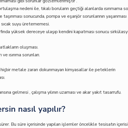
sınmaması gibi sorunlar gözlemlenmiştir .
ulaşma nedeni ile, tıkalı boruların geçtiği alanlarda ısınmama sor
ye taşınması sonucunda, pompa ve eşanjör sorunlarının yaşanması 
en sıcak suyu üretememesi.
zarfında yüksek dereceye ulaşıp kendini kapatması sonucu sirkülas
atlakların oluşması.
ı ve ısınma sorunları.
e hiçbir metale zararı dokunmayan kimyasallar ile peteklerin
sı.
nsına gelmesi , çalışma yılının uzaması ve akar yakıt tasarrufu.
sin nasıl yapılır?
sürer. Bu süre içerisinde yapılan işlemler öncelikle tesisatın içerisi