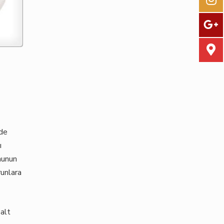
nde
ı
nunun
unlara
 alt