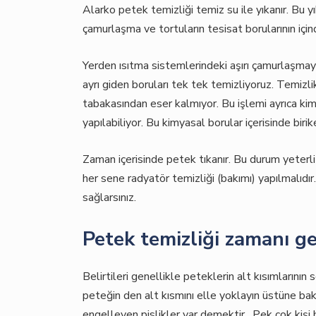
Alarko petek temizliği temiz su ile yıkanır. Bu 
çamurlaşma ve tortuların tesisat borularının içi
Yerden ısıtma sistemlerindeki aşırı çamurlaşma
ayrı giden boruları tek tek temizliyoruz. Temizlik
tabakasından eser kalmıyor. Bu işlemi ayrıca kim
yapılabiliyor. Bu kimyasal borular içerisinde biri
Zaman içerisinde petek tıkanır. Bu durum yeterl
her sene radyatör temizliği (bakımı) yapılmalıdır
sağlarsınız.
Petek temizliği zamanı gel
Belirtileri genellikle peteklerin alt kısımların
peteğin den alt kısmını elle yoklayın üstüne bakı
engelleyen pislikler var demektir . Pek çok kiş