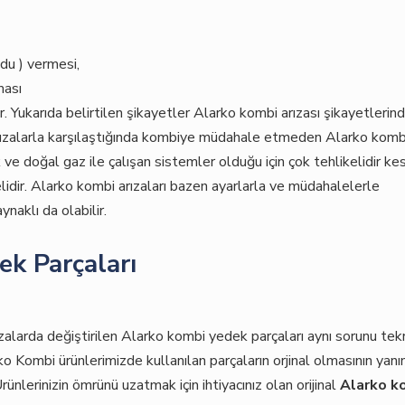
du ) vermesi,
ması
lir. Yukarıda belirtilen şikayetler Alarko kombi arızası şikayetlerin
i arızalarla karşılaştığında kombiye müdahale etmeden Alarko komb
k ve doğal gaz ile çalışan sistemler olduğu için çok tehlikelidir kes
elidir. Alarko kombi arızaları bazen ayarlarla ve müdahalelerle
naklı da olabilir.
ek Parçaları
ızalarda değiştirilen Alarko kombi yedek parçaları aynı sorunu tek
o Kombi ürünlerimizde kullanılan parçaların orjinal olmasının yanı
 Ürünlerinizin ömrünü uzatmak için ihtiyacınız olan orijinal
Alarko k