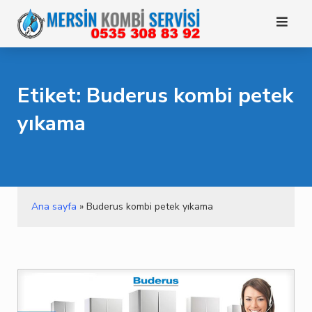
Skip
to
content
Etiket: Buderus kombi petek
yıkama
Ana sayfa
»
Buderus kombi petek yıkama